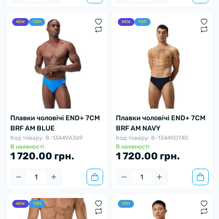
батареї).
NEW
ТОП
NEW
ТОП
5. Прасувати праскою заборонено!
Дотримуйтесь наших порад і ви зможете
правильно підібрати розмір та модель плавок, які
прослужать довгий час. Приємних покупок!
Плавки чоловічі END+ 7CM
Плавки чоловічі END+ 7CM
BRF AM BLUE
BRF AM NAVY
Код товару: 8-13449A369
Код товару: 8-13449D740
В наявності
В наявності
1 720.00 грн.
1 720.00 грн.
NEW
ТОП
ТОП